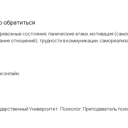
о обратиться
евожные состояния, панические атаки, мотивация (самоп
ание отношений), трудности в коммуникации, самореализа
и онлайн.
ударственный Университет: Психолог. Преподаватель псих