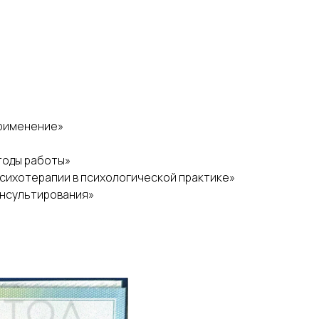
применение»
тоды работы»
сихотерапии в психологической практике»
онсультирования»