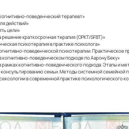
 когнитивно-поведенческий терапевт»
для действий»
ить цели»
а решение краткосрочная терапия (ОРКТ/SFBT)»
нческая психотерапия в практике психолога»
когнитивно-поведенческой психотерапии. Практическое 
 в когнитивно-поведенческом подходе по Аарону Беку»
в рамках когнитивно-поведенческого подхода. Этапы и ме
к консультированию семьи. Методы системной семейной п
 сексологии в современной практике психологического к