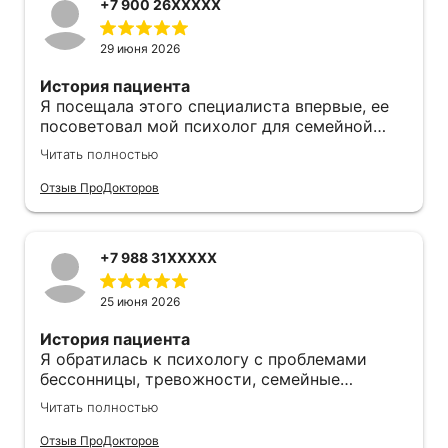
+7 900 26XXXXX
29 июня 2026
История пациента
Я посещала этого специалиста впервые, ее
посоветовал мой психолог для семейной
терапии.
Читать полностью
Понравилось
Отзыв ПроДокторов
У меня остались положительные впечатления
от визита, Анастасия Александровна очень
помогла. Она подсказала методики,
+7 988 31XXXXX
предложила варианты развития событий и
назначила повторное посещение через 2
25 июня 2026
недели. Я планирую вернуться к ней же. Она
разобралась в ситуации и внесла ясность.
История пациента
Специалист выслушала меня и проблемы.
Я обратилась к психологу с проблемами
Она подбирала разные методики, старается
бессонницы​, тревожности, семейные
искать подход к каждому пациенту. По
проблемы.
моему мнению, Анастасия Александровна
Читать полностью
была очень тактичной и приятной в общении,
Понравилось
Отзыв ПроДокторов
у нее спокойный тембр. Она выстраивает